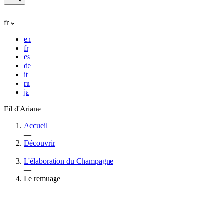
fr
en
fr
es
de
it
ru
ja
Fil d'Ariane
Accueil
—
Découvrir
—
L'élaboration du Champagne
—
Le remuage