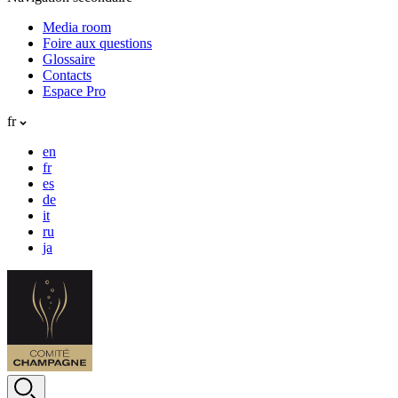
Media room
Foire aux questions
Glossaire
Contacts
Espace Pro
fr
en
fr
es
de
it
ru
ja