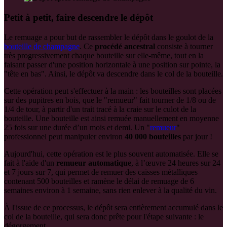
Petit à petit, faire descendre le dépôt
Le remuage a pour but de rassembler le dépôt dans le goulot de la
bouteille de champagne
. Ce
procédé ancestral
consiste à tourner
très progressivement chaque bouteille sur elle-même, tout en la
faisant passer d'une position horizontale à une position sur pointe, la
"tête en bas". Ainsi, le dépôt va descendre dans le col de la bouteille.
Cette opération peut s'effectuer à la main : les bouteilles sont placées
sur des
pupitres
en bois, que le "remueur" fait tourner de 1/8 ou de
1/4 de tour, à partir d'un trait tracé à la craie sur le culot de la
bouteille. Une bouteille est ainsi remuée manuellement en moyenne
25 fois sur une durée d’un mois et demi. Un "
remueur
"
professionnel peut manipuler environ
40 000 bouteilles
par jour !
Aujourd'hui, cette opération est le plus souvent automatisée. Elle se
fait à l'aide d'un
remueur automatique
, à l’œuvre 24 heures sur 24
et 7 jours sur 7, qui permet de remuer des caisses métalliques
contenant 500 bouteilles et ramène le délai de remuage de 6
semaines environ à 1 semaine, sans rien enlever à la qualité du vin.
À l'issue de ce processus, le dépôt sera entièrement accumulé dans le
col de la bouteille, qui sera donc prête pour l'étape suivante : le
dégorgement.