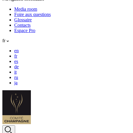
Media room
Foire aux questions
Glossaire
Contacts
Espace Pro
fr
en
fr
es
de
it
ru
ja