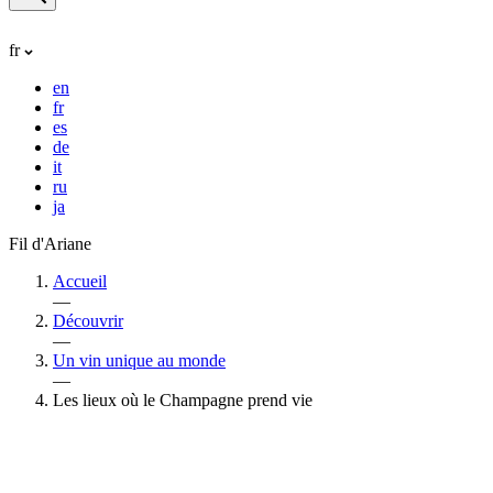
fr
en
fr
es
de
it
ru
ja
Fil d'Ariane
Accueil
—
Découvrir
—
Un vin unique au monde
—
Les lieux où le Champagne prend vie