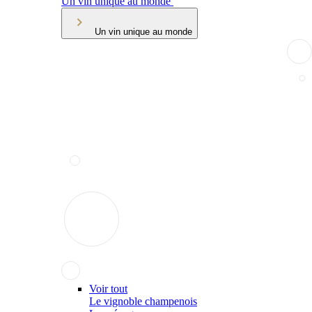
Un vin unique au monde
Un vin unique au monde
Voir tout
Le vignoble champenois