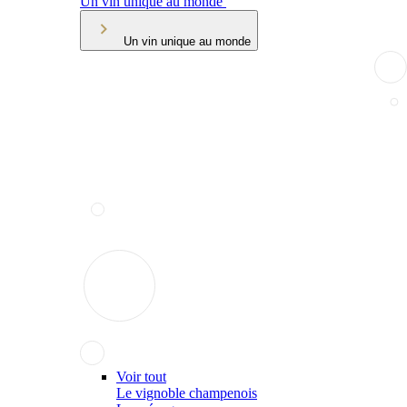
Un vin unique au monde
Un vin unique au monde
Voir tout
Le vignoble champenois