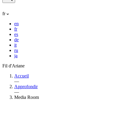
fr
en
fr
es
de
it
ru
ja
Fil d'Ariane
Accueil
—
Approfondir
—
Media Room