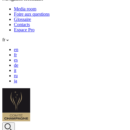
Media room
Foire aux questions
Glossaire
Contacts
Espace Pro
fr
en
fr
es
de
it
ru
ja