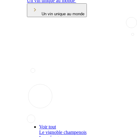
Un vin unique au monde
Un vin unique au monde
Voir tout
Le vignoble champenois