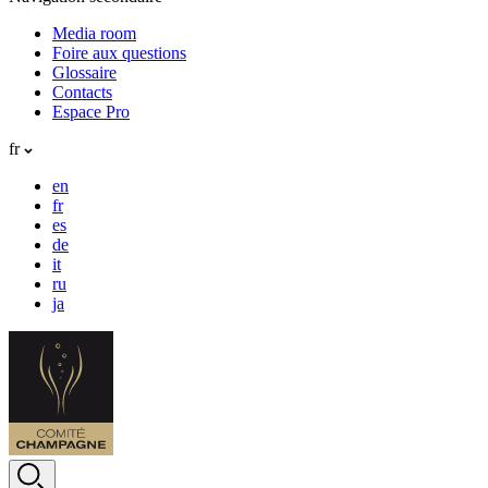
Media room
Foire aux questions
Glossaire
Contacts
Espace Pro
fr
en
fr
es
de
it
ru
ja