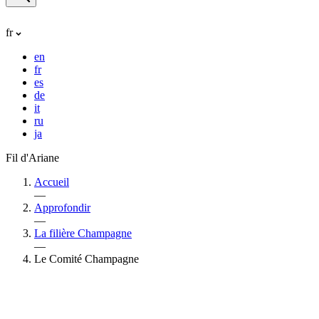
fr
en
fr
es
de
it
ru
ja
Fil d'Ariane
Accueil
—
Approfondir
—
La filière Champagne
—
Le Comité Champagne