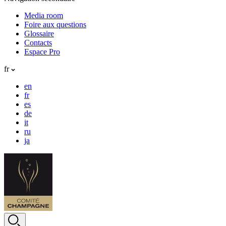
Media room
Foire aux questions
Glossaire
Contacts
Espace Pro
fr
en
fr
es
de
it
ru
ja