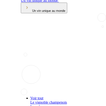
Un vin unique au monde
Un vin unique au monde
Voir tout
Le vignoble champenois