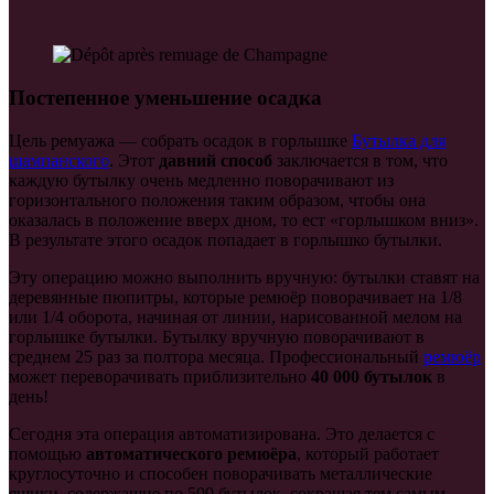
Постепенное уменьшение осадка
Цель ремуажа — собрать осадок в горлышке
Бутылка для
шампанского
. Этот
давний способ
заключается в том, что
каждую бутылку очень медленно поворачивают из
горизонтального положения таким образом, чтобы она
оказалась в положение вверх дном, то ест «горлышком вниз».
В результате этого осадок попадает в горлышко бутылки.
Эту операцию можно выполнить вручную: бутылки ставят на
деревянные
пюпитры
, которые ремюёр поворачивает на 1/8
или 1/4 оборота, начиная от линии, нарисованной мелом на
горлышке бутылки. Бутылку вручную поворачивают в
среднем 25 раз за полтора месяца. Профессиональный
ремюёр
может переворачивать приблизительно
40 000 бутылок
в
день!
Сегодня эта операция автоматизирована. Это делается с
помощью
автоматического ремюёра
, который работает
круглосуточно и способен поворачивать металлические
ящики, содержащие по 500 бутылок, сокращая тем самым