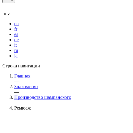
ru
en
fr
es
de
it
ru
ja
Строка навигации
Главная
—
Знакомство
—
Производство шампанского
—
Ремюаж