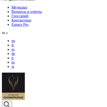
Медиазал
Вопросы и ответы
Глоссарий
Контактные
Espace Pro
ru
en
fr
es
de
it
ru
ja