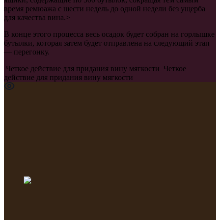
время ремюажа с шести недель до одной недели без ущерба
для качества вина.>
В конце этого процесса весь осадок будет собран на горлышке
бутылки, которая затем будет отправлена на следующий этап
— перегонку.
Четкое действие для придания вину мягкости
Четкое
действие для придания вину мягкости