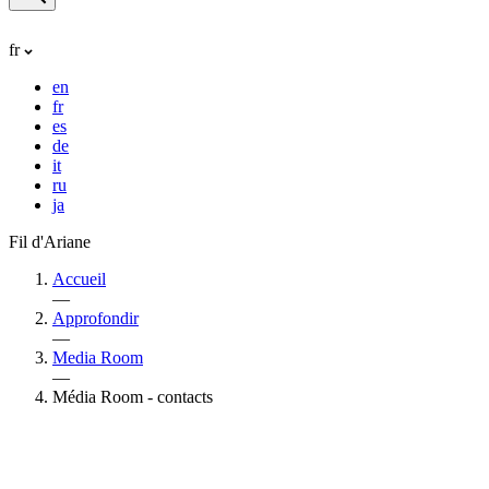
fr
en
fr
es
de
it
ru
ja
Fil d'Ariane
Accueil
—
Approfondir
—
Media Room
—
Média Room - contacts