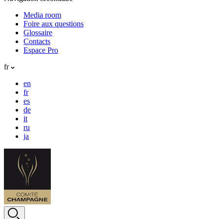
Media room
Foire aux questions
Glossaire
Contacts
Espace Pro
fr
en
fr
es
de
it
ru
ja