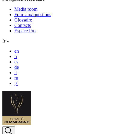
Media room
Foire aux questions
Glossaire
Contacts
Espace Pro
fr
en
fr
es
de
it
ru
ja