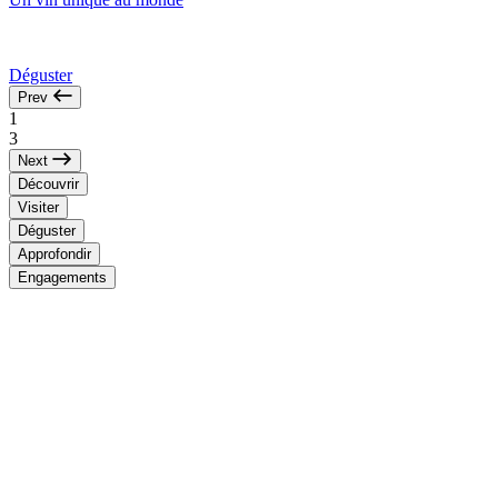
Déguster
Prev
1
3
Next
Découvrir
Visiter
Déguster
Approfondir
Engagements