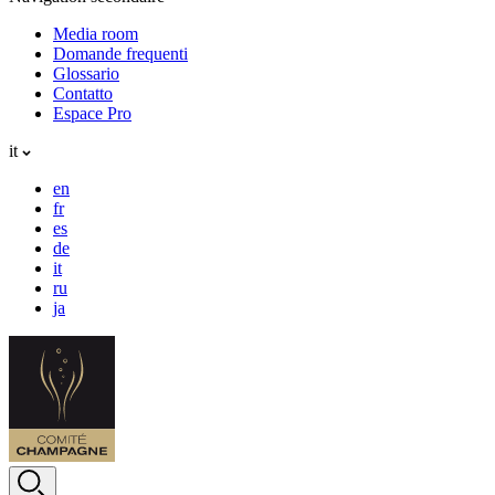
Media room
Domande frequenti
Glossario
Contatto
Espace Pro
it
en
fr
es
de
it
ru
ja