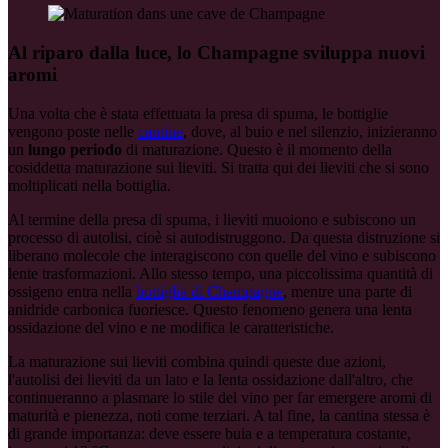
Al riparo dalla luce, lo Champagne sviluppa nuovi
aromi
Una volta che è stata effettuata la presa di spuma, le bottiglie
vengono poste nelle
cantine
, dove, al buio e nel silenzio, inizieranno
un
lungo periodo
di maturazione. Questo è il momento della
cosiddetta maturazione sui lieviti. Si tratta qui dei lieviti che si sono
moltiplicati nella bottiglia.
Al termine della presa di spuma, i lieviti muoiono e subiscono un
processo di autolisi, cioè si autodistruggono. Da questa distruzione si
liberano molecole che interagiscono con quelle del vino e subiscono
lente trasformazioni. Allo stesso tempo, una piccolissima quantità di
ossigeno entra nella
bottiglia di Champagne
, mentre una parte di
anidride carbonica fuoriesce. Questo fenomeno genera una lenta
ossidazione del vino e ne modifica le caratteristiche.
La maturazione sui lieviti combina quindi queste due azioni,
l'autolisi dei lieviti da un lato e la lenta ossidazione dall'altro, che
continueranno a plasmare lo stile del vino per far emergere aromi di
maturità e pienezza, noti come
terziari
. A tal fine, la cantina stessa è
di grande importanza: deve essere buia e a temperatura costante,