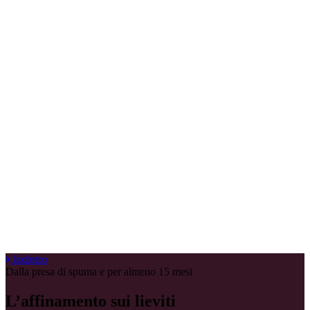
Indietro
Dalla presa di spuma e per almeno 15 mesi
L’affinamento sui lieviti