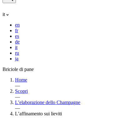
it
en
fr
es
de
it
ru
ja
Briciole di pane
Home
—
Scopri
—
L’elaborazione dello Champagne
—
L’affinamento sui lieviti