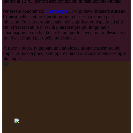
intorno ai 12 °C, per ottenere condizioni di maturazione ottimali.
Per essere denominato
Champagne
, il vino deve rimanere
almeno
15 mesi
nelle cantine. Questo periodo è esteso a 3 anni per i
millesimi. Questo termine legale, già significativo rispetto ad altri
vini effervescenti, è in realtà quasi sempre più lungo nella
Champagne: in media da 2 a 3 anni per le cuvée non millesimate, e
tra i 4 e i 10 anni per quelle millesimate.
A poco a poco, sviluppare una tavolozza aromatica sempre più
ampia
A poco a poco, sviluppare una tavolozza aromatica sempre
più ampia