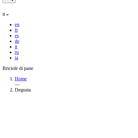
it
en
fr
es
de
it
ru
ja
Briciole di pane
Home
—
Degusta