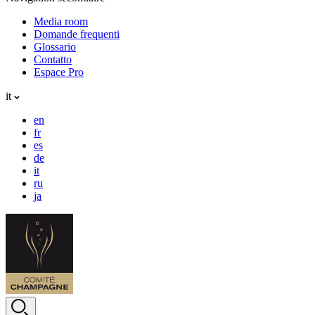
Media room
Domande frequenti
Glossario
Contatto
Espace Pro
it
en
fr
es
de
it
ru
ja