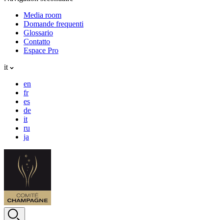
Media room
Domande frequenti
Glossario
Contatto
Espace Pro
it
en
fr
es
de
it
ru
ja