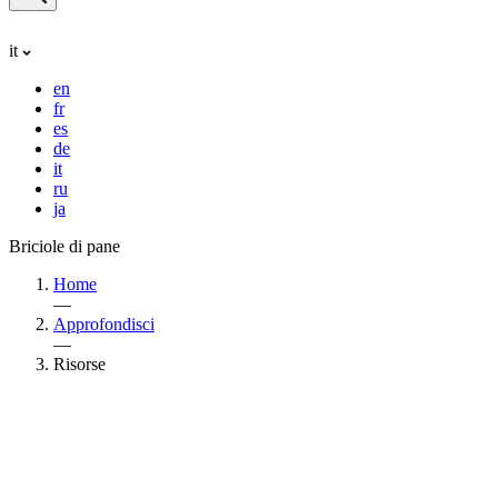
it
en
fr
es
de
it
ru
ja
Briciole di pane
Home
—
Approfondisci
—
Risorse