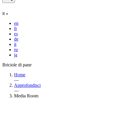
it
en
fr
es
de
it
ru
ja
Briciole di pane
Home
—
Approfondisci
—
Media Room