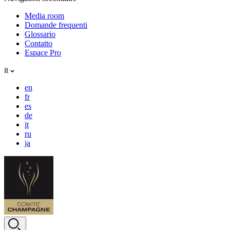
Media room
Domande frequenti
Glossario
Contatto
Espace Pro
it
en
fr
es
de
it
ru
ja