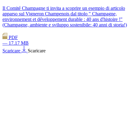
Il Comité Champagne ti invita a scoprire un esempio di articolo
apparso sul Vigneron Champenois dal titolo " Champagne,
environnement et développement durable : 40 ans d'histoire !"
(Champagne, ambiente e sviluppo sostenibile: 40 anni di storia!)
PDF
— 17.17 MB
Scaricare
Scaricare