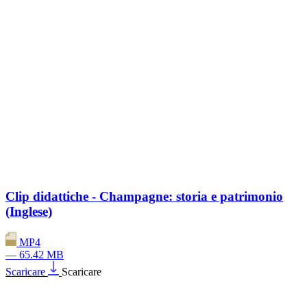
Clip didattiche - Champagne: storia e patrimonio
(Inglese)
MP4
— 65.42 MB
Scaricare
Scaricare