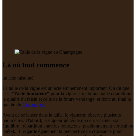
Là où tout commence
un acte raisonné
La taille de la vigne est un acte éminemment important. On dit que
c'est
"l'acte fondateur"
pour la vigne. Une bonne taille conditionne
la qualité du raisin et celle de la future vendange, et donc au final la
qualité du
Champagne
.
Avant de se lancer dans la taille, le vigneron observe plusieurs
paramètres. D'abord, la vigueur générale du
cep
. Ensuite, son
équilibre : répartition entre les bourgeons, positionnement vertical ou
latéral... Il regarde également la perspective de croissance pour