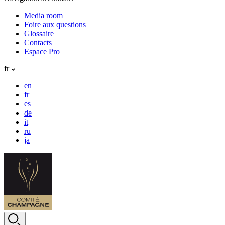
Media room
Foire aux questions
Glossaire
Contacts
Espace Pro
fr
en
fr
es
de
it
ru
ja