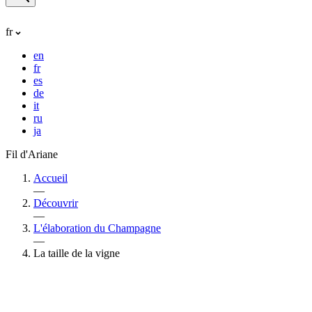
fr
en
fr
es
de
it
ru
ja
Fil d'Ariane
Accueil
—
Découvrir
—
L'élaboration du Champagne
—
La taille de la vigne