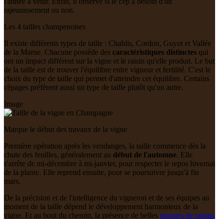
l'année à venir. Enfin, il observe si le cep a besoin d'un
rajeunissement ou non.
Les 4 tailles champenoises
Il existe différents types de taille : Chablis, Cordon, Guyot et Vallée
de la Marne. Chacune possède des
caractéristiques distinctes
qui
ont un impact différent sur la vigne et le raisin qu'elle produit. Le but
de la taille est de trouver l'équilibre entre vigueur et fertilité. C'est le
choix du type de taille qui permet d'atteindre cet équilibre. Certains
cépages préfèrent aussi un type de taille plutôt qu'un autre.
Image
Marque le début des travaux de la vigne
Première opération après les vendanges, la taille commence dès la
chute des feuilles, généralement au
début de l'automne
. Elle
s'arrête de mi-décembre à mi-janvier, pour respecter le repos hivernal
de la plante. Elle reprend ensuite, pour se poursuivre jusqu'à fin
mars.
De la précision et de l'intelligence du vigneron et de ses équipes au
moment de la taille dépend le développement harmonieux de la
vigne. Et au bout du chemin, la présence de belles
grappes de raisins