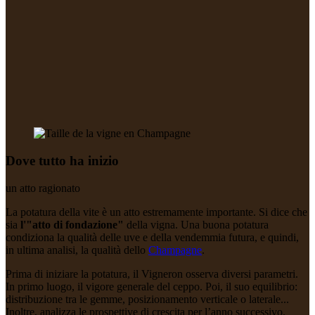
Dove tutto ha inizio
un atto ragionato
La potatura della vite è un atto estremamente importante. Si dice che
sia
l'"atto di fondazione"
della vigna. Una buona potatura
condiziona la qualità delle uve e della vendemmia futura, e quindi,
in ultima analisi, la qualità dello
Champagne
.
Prima di iniziare la potatura, il Vigneron osserva diversi parametri.
In primo luogo, il vigore generale del
ceppo
. Poi, il suo equilibrio:
distribuzione tra le gemme, posizionamento verticale o laterale...
Inoltre, analizza le prospettive di crescita per l’anno successivo.