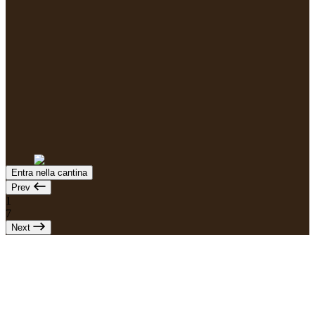
Entra nella cantina
Prev
1
7
Next