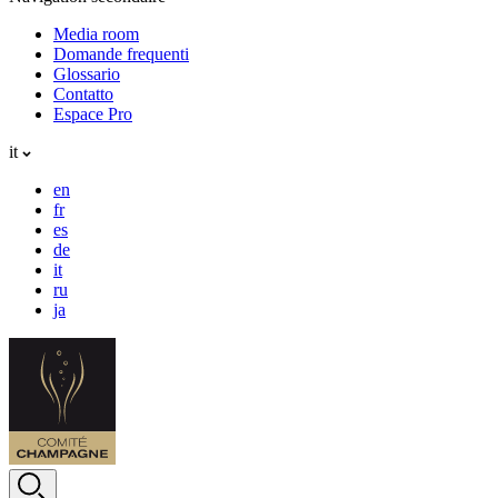
Media room
Domande frequenti
Glossario
Contatto
Espace Pro
it
en
fr
es
de
it
ru
ja