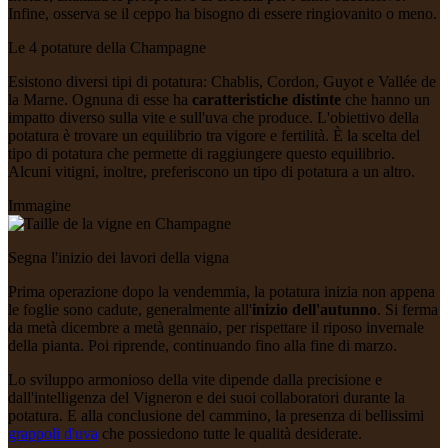
Infine, osserva se il ceppo ha bisogno di essere ringiovanito o meno.
Le 4 potature della Champagne
Esistono diversi tipi di potatura: Chablis, Cordon, Guyot e Vallée de
la Marne. Ognuna di esse ha
caratteristiche distinte
che hanno un
impatto diverso sulla vite e sull'uva che produce. L'obiettivo della
potatura è trovare un equilibrio tra vigore e fertilità. È la scelta del
tipo di potatura che permette di raggiungere questo equilibrio.
Alcuni vitigni, inoltre, preferiscono un tipo di potatura a un altro.
Immagine
Segna l'inizio dei lavori della vigna
Prima operazione dopo la vendemmia, la potatura inizia non appena
le foglie sono cadute, generalmente all'
inizio dell'autunno
. Si ferma
da metà dicembre a metà gennaio, per rispettare il riposo invernale
della pianta. Poi riprende, continuando fino alla fine di marzo.
Lo sviluppo armonioso della vite dipende dalla precisione e
dall'intelligenza del Vigneron e dei suoi collaboratori durante la
potatura. E alla conclusione del cammino, la presenza di bellissimi
grappoli d'uva
che possiedono tutte le qualità desiderate.