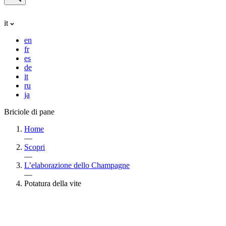
it
en
fr
es
de
it
ru
ja
Briciole di pane
Home
—
Scopri
—
L’elaborazione dello Champagne
—
Potatura della vite