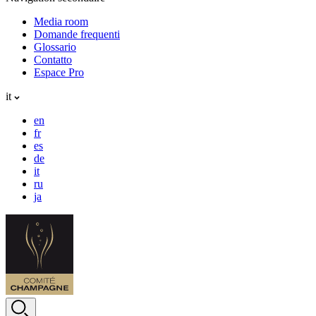
Media room
Domande frequenti
Glossario
Contatto
Espace Pro
it
en
fr
es
de
it
ru
ja