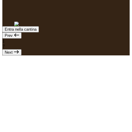
Entra nella cantina
Prev
1
7
Next