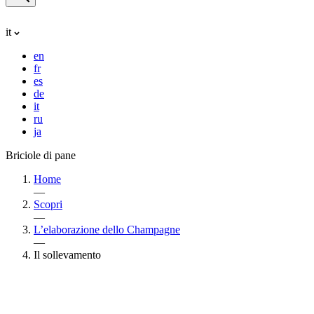
it
en
fr
es
de
it
ru
ja
Briciole di pane
Home
—
Scopri
—
L’elaborazione dello Champagne
—
Il sollevamento