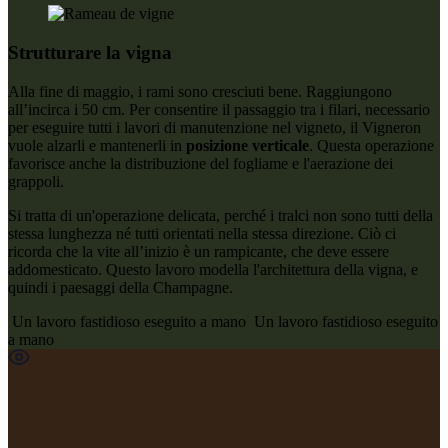
Strutturare la vigna
Alla fine di maggio, i
rami
sono cresciuti bene. Raggiungono
all’incirca i 50 cm. Per consentire il passaggio tra i filari, necessario
per eseguire tutti i lavori di manutenzione nel vigneto, il Vigneron
vuole alzarli e mantenerli in
posizione verticale
. Questa operazione
favorisce anche la distribuzione del fogliame e l'aerazione dei
grappoli.
Si tratta di un'operazione delicata, perché i tralci non sono tutti della
stessa lunghezza né tutti orientati nella stessa direzione. Ciò
ci
ricorda che la vite all’inizio è un rampicante, che deve essere
addomesticato.
Questo lavoro modella l'architettura della vigna, e
quindi i paesaggi della Champagne.
Un lavoro fastidioso eseguito a mano
Un lavoro fastidioso eseguito
a mano