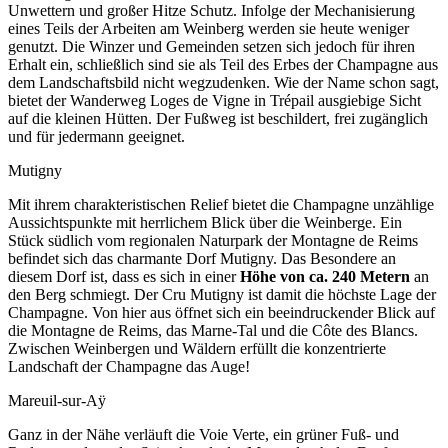
Unwettern und großer Hitze Schutz. Infolge der Mechanisierung
eines Teils der Arbeiten am Weinberg werden sie heute weniger
genutzt. Die Winzer und Gemeinden setzen sich jedoch für ihren
Erhalt ein, schließlich sind sie als Teil des Erbes der Champagne aus
dem Landschaftsbild nicht wegzudenken. Wie der Name schon sagt,
bietet der Wanderweg Loges de Vigne in Trépail ausgiebige Sicht
auf die kleinen Hütten. Der Fußweg ist beschildert, frei zugänglich
und für jedermann geeignet.
Mutigny
Mit ihrem charakteristischen Relief bietet die Champagne unzählige
Aussichtspunkte mit herrlichem Blick über die Weinberge. Ein
Stück südlich vom regionalen Naturpark der Montagne de Reims
befindet sich das charmante Dorf Mutigny. Das Besondere an
diesem Dorf ist, dass es sich in einer
Höhe von ca. 240 Metern
an
den Berg schmiegt. Der Cru Mutigny ist damit die höchste Lage der
Champagne. Von hier aus öffnet sich ein beeindruckender Blick auf
die Montagne de Reims, das Marne-Tal und die Côte des Blancs.
Zwischen Weinbergen und Wäldern erfüllt die konzentrierte
Landschaft der Champagne das Auge!
Mareuil-sur-Aÿ
Ganz in der Nähe verläuft die Voie Verte, ein grüner Fuß- und