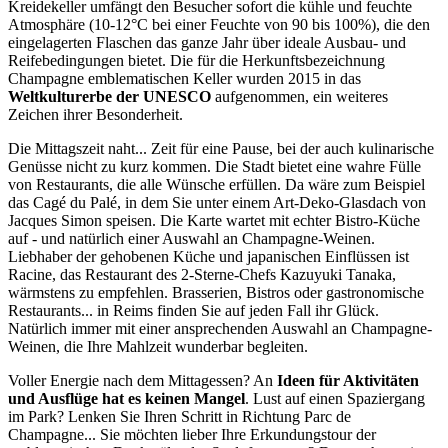
Kreidekeller umfängt den Besucher sofort die kühle und feuchte
Atmosphäre (10-12°C bei einer Feuchte von 90 bis 100%), die den
eingelagerten Flaschen das ganze Jahr über ideale Ausbau- und
Reifebedingungen bietet. Die für die Herkunftsbezeichnung
Champagne emblematischen Keller wurden 2015 in das
Weltkulturerbe der UNESCO
aufgenommen, ein weiteres
Zeichen ihrer Besonderheit.
Die Mittagszeit naht... Zeit für eine Pause, bei der auch kulinarische
Genüsse nicht zu kurz kommen. Die Stadt bietet eine wahre Fülle
von Restaurants, die alle Wünsche erfüllen. Da wäre zum Beispiel
das Cagé du Palé, in dem Sie unter einem Art-Deko-Glasdach von
Jacques Simon speisen. Die Karte wartet mit echter Bistro-Küche
auf - und natürlich einer Auswahl an Champagne-Weinen.
Liebhaber der gehobenen Küche und japanischen Einflüssen ist
Racine, das Restaurant des 2-Sterne-Chefs Kazuyuki Tanaka,
wärmstens zu empfehlen. Brasserien, Bistros oder gastronomische
Restaurants... in Reims finden Sie auf jeden Fall ihr Glück.
Natürlich immer mit einer ansprechenden Auswahl an Champagne-
Weinen, die Ihre Mahlzeit wunderbar begleiten.
Voller Energie nach dem Mittagessen? An
Ideen für Aktivitäten
und Ausflüge hat es keinen Mangel
. Lust auf einen Spaziergang
im Park? Lenken Sie Ihren Schritt in Richtung Parc de
Champagne... Sie möchten lieber Ihre Erkundungstour der