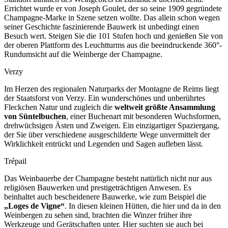
Errichtet wurde er von Joseph Goulet, der so seine 1909 gegründete
Champagne-Marke in Szene setzen wollte. Das allein schon wegen
seiner Geschichte faszinierende Bauwerk ist unbedingt einen
Besuch wert. Steigen Sie die 101 Stufen hoch und genießen Sie von
der oberen Plattform des Leuchtturms aus die beeindruckende 360°-
Rundumsicht auf die Weinberge der Champagne.
Verzy
Im Herzen des regionalen Naturparks der Montagne de Reims liegt
der Staatsforst von Verzy. Ein wunderschönes und unberührtes
Fleckchen Natur und zugleich die
weltweit größte Ansammlung
von Süntelbuchen
, einer Buchenart mit besonderen Wuchsformen,
drehwüchsigen Ästen und Zweigen. Ein einzigartiger Spaziergang,
der Sie über verschiedene ausgeschilderte Wege unvermittelt der
Wirklichkeit entrückt und Legenden und Sagen aufleben lässt.
Trépail
Das Weinbauerbe der Champagne besteht natürlich nicht nur aus
religiösen Bauwerken und prestigeträchtigen Anwesen. Es
beinhaltet auch bescheidenere Bauwerke, wie zum Beispiel die
„Loges de Vigne“
. In diesen kleinen Hütten, die hier und da in den
Weinbergen zu sehen sind, brachten die Winzer früher ihre
Werkzeuge und Gerätschaften unter. Hier suchten sie auch bei