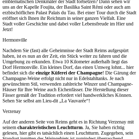
emblematischen Denkmäler der Stadt fortsetzen? Dann sehen wir
uns an der Kapelle Foujita, der Basilika Saint Rémi oder auch am
erzbischöflichen Palast Palais du Tau. Bei einer Tour durch die Stadt
eröffnet sich Ihnen ihr Reichtum in seiner ganzen Vielfalt. Eine
Stadt voller Geschichte und dabei voller Lebensfreude im Hier und
Jetzt!
Hermonville
Nachdem Sie (fast) alle Geheimnisse der Stadt Reims aufgespürt
haben, ist es nun an der Zeit, ein Stück weiter zu fahren und die
Umgebung zu erkunden. Etwa 10 Kilometer außerhalb liegt das
Dorf Hermonville. Ein kleines Dorf, das einen Umweg lohnt... hier
befindet sich die
einzige Küferei der Champagne
! Die Gärung der
Champagne-Weine erfolgt nicht nur in Edelstahltanks. Je nach
gewünschtem Stil, verwenden zahlreiche Winzer und Champagne-
Häuser für Ihre Weine auch Eichenfässer. Die Herstellung dieser
Fässer gemäß der Tradition erfordert viel handwerkliches Können.
Sehen Sie selbst am Lieu-dit „La Vauvarée“!
Verzenay
Auf der anderen Seite von Reims geht es in Richtung Verzenay mit
seinem
charakteristischen Leuchtturm
. Ja, Sie haben richtig
gelesen, hier gibt es tatsächlich einen Leuchtturm. Zugegeben, sein
Standort inmitten des Weingebiets ist zumindest überraschend.