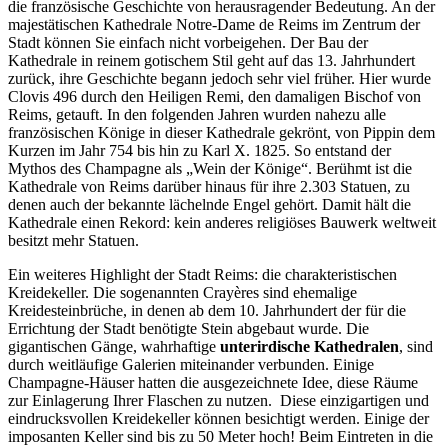
die französische Geschichte von herausragender Bedeutung. An der
majestätischen Kathedrale Notre-Dame de Reims im Zentrum der
Stadt können Sie einfach nicht vorbeigehen. Der Bau der
Kathedrale in reinem gotischem Stil geht auf das 13. Jahrhundert
zurück, ihre Geschichte begann jedoch sehr viel früher. Hier wurde
Clovis 496 durch den Heiligen Remi, den damaligen Bischof von
Reims, getauft. In den folgenden Jahren wurden nahezu alle
französischen Könige in dieser Kathedrale gekrönt, von Pippin dem
Kurzen im Jahr 754 bis hin zu Karl X. 1825. So entstand der
Mythos des Champagne als „Wein der Könige“. Berühmt ist die
Kathedrale von Reims darüber hinaus für ihre 2.303 Statuen, zu
denen auch der bekannte lächelnde Engel gehört. Damit hält die
Kathedrale einen Rekord: kein anderes religiöses Bauwerk weltweit
besitzt mehr Statuen.
Ein weiteres Highlight der Stadt Reims: die charakteristischen
Kreidekeller. Die sogenannten Crayères sind ehemalige
Kreidesteinbrüche, in denen ab dem 10. Jahrhundert der für die
Errichtung der Stadt benötigte Stein abgebaut wurde. Die
gigantischen Gänge, wahrhaftige
unterirdische Kathedralen
, sind
durch weitläufige Galerien miteinander verbunden. Einige
Champagne-Häuser hatten die ausgezeichnete Idee, diese Räume
zur Einlagerung Ihrer Flaschen zu nutzen. Diese einzigartigen und
eindrucksvollen Kreidekeller können besichtigt werden. Einige der
imposanten Keller sind bis zu 50 Meter hoch! Beim Eintreten in die