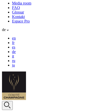
Media room
FAQ
Glossar
Kontakt
Espace Pro
de
en
fr
es
de
it
ru
ja