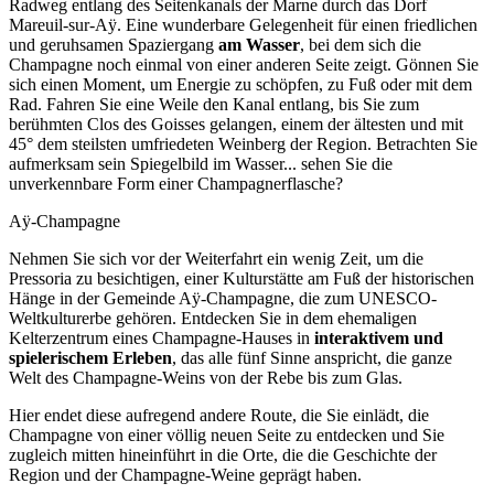
Radweg entlang des Seitenkanals der Marne durch das Dorf
Mareuil-sur-Aÿ. Eine wunderbare Gelegenheit für einen friedlichen
und geruhsamen Spaziergang
am Wasser
, bei dem sich die
Champagne noch einmal von einer anderen Seite zeigt. Gönnen Sie
sich einen Moment, um Energie zu schöpfen, zu Fuß oder mit dem
Rad. Fahren Sie eine Weile den Kanal entlang, bis Sie zum
berühmten Clos des Goisses gelangen, einem der ältesten und mit
45° dem steilsten umfriedeten Weinberg der Region. Betrachten Sie
aufmerksam sein Spiegelbild im Wasser... sehen Sie die
unverkennbare Form einer Champagnerflasche?
Aÿ-Champagne
Nehmen Sie sich vor der Weiterfahrt ein wenig Zeit, um die
Pressoria zu besichtigen, einer Kulturstätte am Fuß der historischen
Hänge in der Gemeinde Aÿ-Champagne, die zum UNESCO-
Weltkulturerbe gehören. Entdecken Sie in dem ehemaligen
Kelterzentrum eines Champagne-Hauses in
interaktivem und
spielerischem Erleben
, das alle fünf Sinne anspricht, die ganze
Welt des Champagne-Weins von der Rebe bis zum Glas.
Hier endet diese aufregend andere Route, die Sie einlädt, die
Champagne von einer völlig neuen Seite zu entdecken und Sie
zugleich mitten hineinführt in die Orte, die die Geschichte der
Region und der Champagne-Weine geprägt haben.