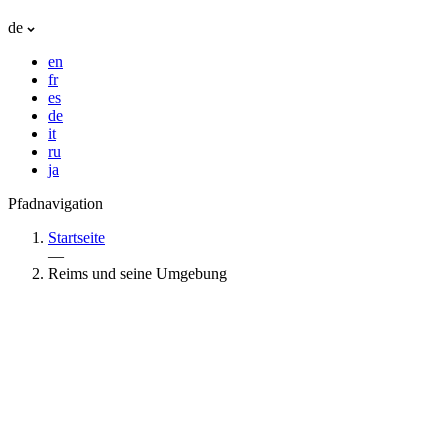
de
en
fr
es
de
it
ru
ja
Pfadnavigation
Startseite
—
Reims und seine Umgebung