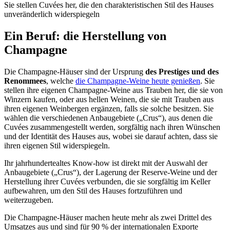
Sie stellen Cuvées her, die den charakteristischen Stil des Hauses
unveränderlich widerspiegeln
Ein Beruf: die Herstellung von
Champagne
Die Champagne-Häuser sind der Ursprung
des Prestiges und des
Renommees
, welche
die Champagne-Weine heute genießen
. Sie
stellen ihre eigenen Champagne-Weine aus Trauben her, die sie von
Winzern kaufen, oder aus hellen Weinen, die sie mit Trauben aus
ihren eigenen Weinbergen ergänzen, falls sie solche besitzen. Sie
wählen die verschiedenen Anbaugebiete („Crus“), aus denen die
Cuvées zusammengestellt werden, sorgfältig nach ihren Wünschen
und der Identität
des Hauses aus, wobei sie darauf achten, dass sie
ihren eigenen Stil widerspiegeln.
Ihr jahrhundertealtes Know-how ist direkt mit der Auswahl der
Anbaugebiete („
Crus
“), der Lagerung der
Reserve-Weine
und der
Herstellung ihrer
Cuvées
verbunden, die sie sorgfältig im Keller
aufbewahren, um den Stil des Hauses fortzuführen und
weiterzugeben.
Die Champagne-Häuser machen heute
mehr als
zwei Drittel des
Umsatzes aus und sind für 90 % der internationalen Exporte