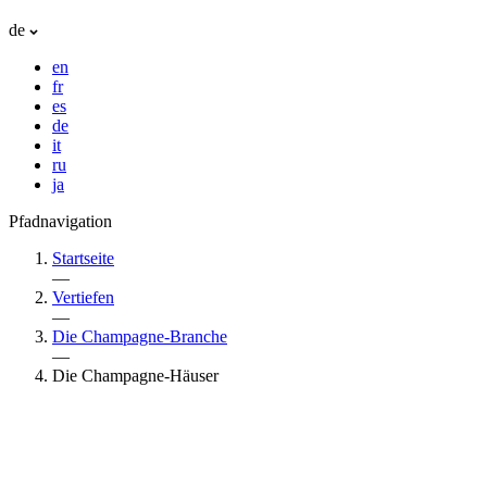
de
en
fr
es
de
it
ru
ja
Pfadnavigation
Startseite
—
Vertiefen
—
Die Champagne-Branche
—
Die Champagne-Häuser