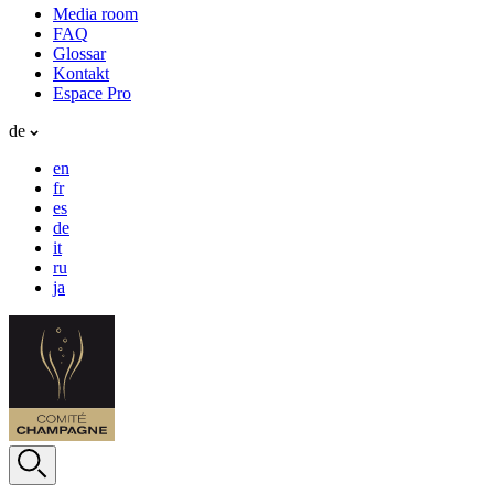
Media room
FAQ
Glossar
Kontakt
Espace Pro
de
en
fr
es
de
it
ru
ja