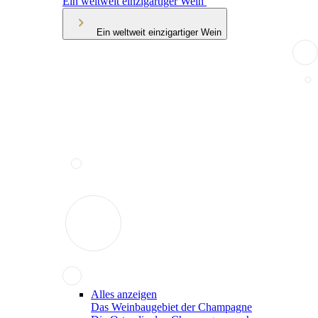
Ein weltweit einzigartiger Wein
Ein weltweit einzigartiger Wein
Alles anzeigen
Das Weinbaugebiet der Champagne