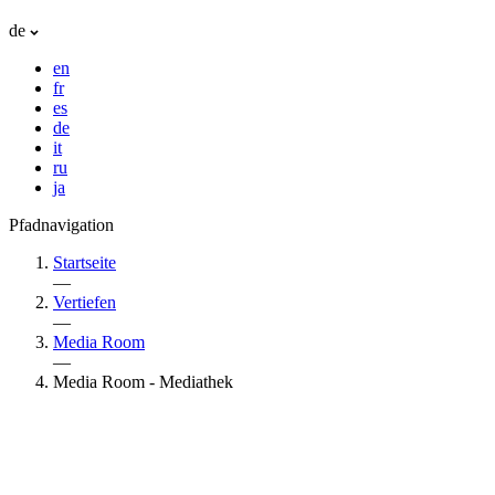
de
en
fr
es
de
it
ru
ja
Pfadnavigation
Startseite
—
Vertiefen
—
Media Room
—
Media Room - Mediathek