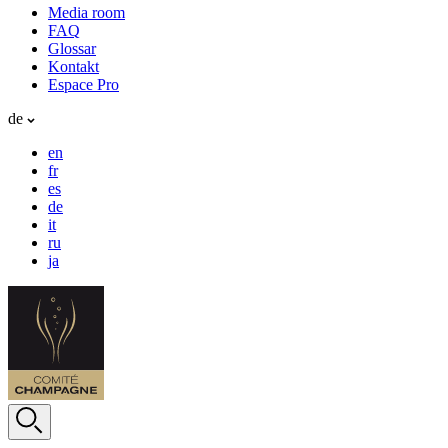
Media room
FAQ
Glossar
Kontakt
Espace Pro
de
en
fr
es
de
it
ru
ja