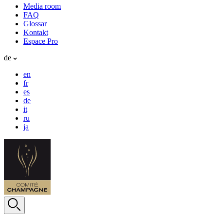
Media room
FAQ
Glossar
Kontakt
Espace Pro
de
en
fr
es
de
it
ru
ja