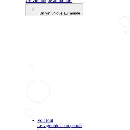
Un vin unique au monde
Un vin unique au monde
Voir tout
Le vignoble champenois