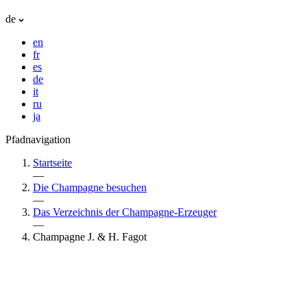
de
en
fr
es
de
it
ru
ja
Pfadnavigation
Startseite
—
Die Champagne besuchen
—
Das Verzeichnis der Champagne-Erzeuger
—
Champagne J. & H. Fagot