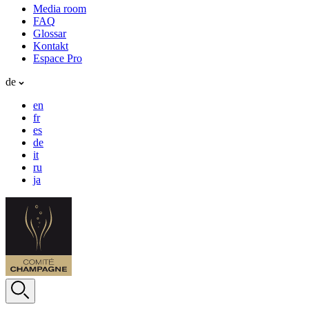
Media room
FAQ
Glossar
Kontakt
Espace Pro
de
en
fr
es
de
it
ru
ja