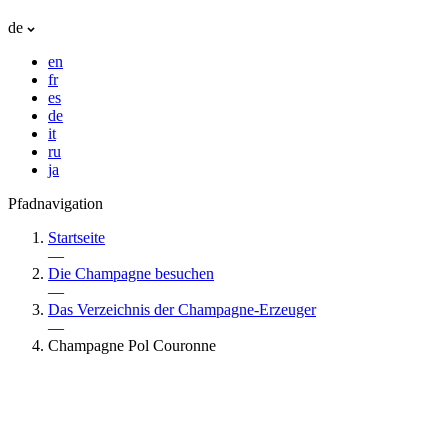
de
en
fr
es
de
it
ru
ja
Pfadnavigation
Startseite
—
Die Champagne besuchen
—
Das Verzeichnis der Champagne-Erzeuger
—
Champagne Pol Couronne