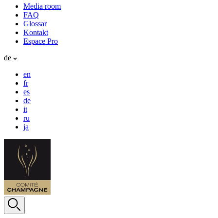
Media room
FAQ
Glossar
Kontakt
Espace Pro
de
en
fr
es
de
it
ru
ja