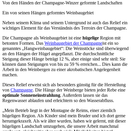
Von den Händen der Champagne-Winzer geformte Landschaften
Ein von seinen Hängen geformtes Weinbaugebiet
Neben seinem Klima und seinem Untergrund ist auch das Relief ein
wichtiges Element für das Verständnis des
Terroirs
der Champagne.
Die Champagne als Weinbaugebiet ist eine
hügelige
Region mit
betonten Formen. Das
Weinbaugebiet der Champagne
ist ein so
genanntes „Hangweinbaugebiet“: Die Weinstöcke sind überwiegend
an den Hängen der Hügel angepflanzt. Die durchschnittliche
Steigung dieser Hänge beträgt 12 %, aber einige sind sehr steil: Sie
können dann Steigungen von bis zu 59 % erreichen... Dies kann die
Arbeit in den Weinbergen zu einer akrobatischen Angelegenheit
machen.
Dieses Relief erweist sich als besonders günstig für die Herstellung
von
Champagne
. Die Hänge der Weinberge bieten jeder Rebe eine
optimale Sonneneinstrahlung
. Außerdem lassen sie das
Regenwasser ablaufen und erleichtern so den Wasserabfluss.
„Mein Betrieb liegt in der Montagne de Reims, einer ziemlich
hügeligen Region. Als Kinder sind mein Bruder und ich dort gerne
herumgekraxelt. Als wir älter wurden, haben wir gelernt, mit dieser
hügeligen Landschaft umzugehen, die unsere Arbeit manchmal