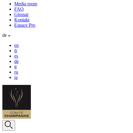
Media room
FAQ
Glossar
Kontakt
Espace Pro
de
en
fr
es
de
it
ru
ja