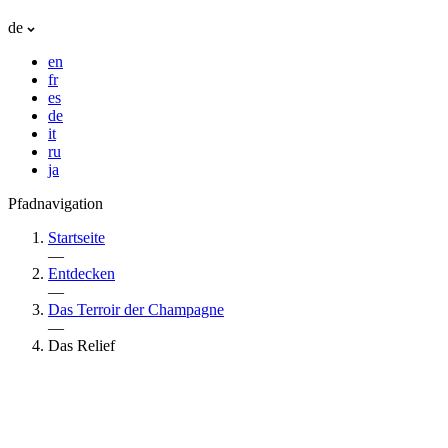
de
en
fr
es
de
it
ru
ja
Pfadnavigation
Startseite
—
Entdecken
—
Das Terroir der Champagne
—
Das Relief