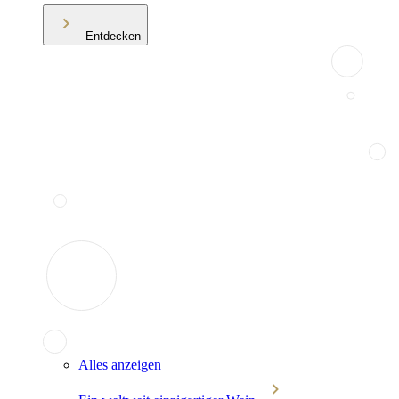
Entdecken
Alles anzeigen