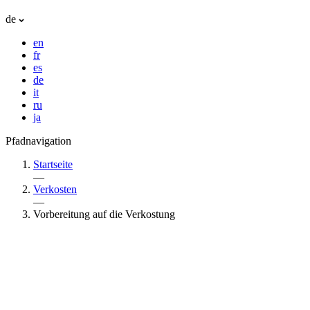
de
en
fr
es
de
it
ru
ja
Pfadnavigation
Startseite
—
Verkosten
—
Vorbereitung auf die Verkostung