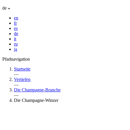
de
en
fr
es
de
it
ru
ja
Pfadnavigation
Startseite
—
Vertiefen
—
Die Champagne-Branche
—
Die Champagne-Winzer