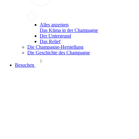
Alles anzeigen
Das Klima in der Champagne
Der Untergrund
Das Relief
Die Champagne-Herstellung
Die Geschichte des Champagne
Besuchen