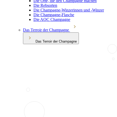
Die Orte, die den Champagne machen
Die Rebsorten
Die Champagne-Winzerinnen und -Winzer
Die Champagne-Flasche
Die AOC Champagne
Das Terroir der Champagne
Das Terroir der Champagne