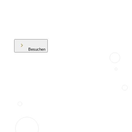
Besuchen