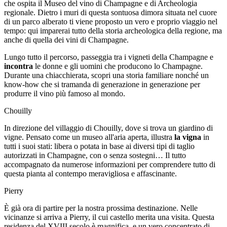
che ospita il Museo del vino di Champagne e di Archeologia
regionale. Dietro i muri di questa sontuosa dimora situata nel cuore
di un parco alberato ti viene proposto un vero e proprio viaggio nel
tempo: qui imparerai tutto della storia archeologica della regione, ma
anche di quella dei vini di Champagne.
Lungo tutto il percorso, passeggia tra i vigneti della Champagne e
incontra
le donne e gli uomini che producono lo Champagne.
Durante una chiacchierata, scopri una storia familiare nonché un
know-how che si tramanda di generazione in generazione per
produrre il vino più famoso al mondo.
Chouilly
In direzione del villaggio di Chouilly, dove si trova un giardino di
vigne. Pensato come un museo all'aria aperta, illustra
la vigna
in
tutti i suoi stati: libera o potata in base ai diversi tipi di taglio
autorizzati in Champagne, con o senza sostegni… Il tutto
accompagnato da numerose informazioni per comprendere tutto di
questa pianta al contempo meravigliosa e affascinante.
Pierry
È già ora di partire per la nostra prossima destinazione. Nelle
vicinanze si arriva a Pierry, il cui castello merita una visita. Questa
residenza del XVIII secolo è magnifica, e un vero concentrato di