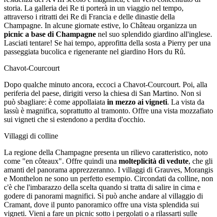
storia. La galleria dei Re ti porterà in un viaggio nel tempo,
attraverso i ritratti dei Re di Francia e delle dinastie della
Champagne. In alcune giornate estive, lo Château organizza un
picnic a base di Champagne
nel suo splendido giardino all'inglese.
Lasciati tentare! Se hai tempo, approfitta della sosta a Pierry per una
passeggiata bucolica e rigenerante nel giardino Hors du Rû.
Chavot-Courcourt
Dopo qualche minuto ancora, eccoci a Chavot-Courcourt. Poi, alla
periferia del paese, dirigiti verso la chiesa di San Martino. Non si
può sbagliare: è come appollaiata
in mezzo ai vigneti
. La vista da
lassù è magnifica, soprattutto al tramonto. Offre una vista mozzafiato
sui vigneti che si estendono a perdita d'occhio.
Villaggi di colline
La regione della Champagne presenta un rilievo caratteristico, noto
come "en côteaux". Offre quindi una
molteplicità di vedute
, che gli
amanti del panorama apprezzeranno. I villaggi di Grauves, Morangis
e Monthelon ne sono un perfetto esempio. Circondati da colline, non
c'è che l'imbarazzo della scelta quando si tratta di salire in cima e
godere di panorami magnifici. Si può anche andare al villaggio di
Cramant, dove il punto panoramico offre una vista splendida sui
vigneti. Vieni a fare un picnic sotto i pergolati o a rilassarti sulle