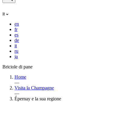
it
en
fr
es
de
it
ru
ja
Briciole di pane
Home
—
Visita la Champagne
—
Épernay e la sua regione