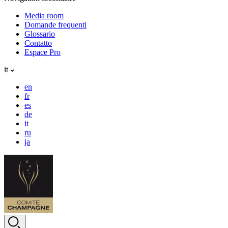
Media room
Domande frequenti
Glossario
Contatto
Espace Pro
it
en
fr
es
de
it
ru
ja