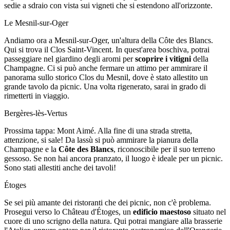
sedie a sdraio con vista sui vigneti che si estendono all'orizzonte.
Le Mesnil-sur-Oger
Andiamo ora a Mesnil-sur-Oger, un'altura della Côte des Blancs.
Qui si trova il Clos Saint-Vincent. In quest'area boschiva, potrai
passeggiare nel giardino degli aromi per
scoprire i vitigni
della
Champagne. Ci si può anche fermare un attimo per ammirare il
panorama sullo storico Clos du Mesnil, dove è stato allestito un
grande tavolo da picnic. Una volta rigenerato, sarai in grado di
rimetterti in viaggio.
Bergères-lès-Vertus
Prossima tappa: Mont Aimé. Alla fine di una strada stretta,
attenzione, si sale! Da lassù si può ammirare la pianura della
Champagne e la
Côte des Blancs
, riconoscibile per il suo terreno
gessoso. Se non hai ancora pranzato, il luogo è ideale per un picnic.
Sono stati allestiti anche dei tavoli!
Étoges
Se sei più amante dei ristoranti che dei picnic, non c'è problema.
Prosegui verso lo Château d'Étoges, un
edificio maestoso
situato nel
cuore di uno scrigno della natura. Qui potrai mangiare alla brasserie