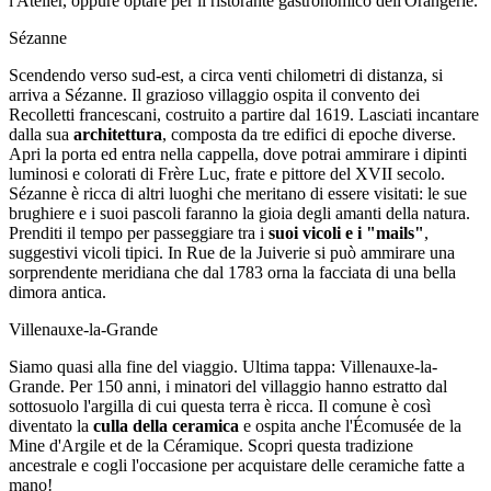
l'Atelier, oppure optare per il ristorante gastronomico dell'Orangerie.
Sézanne
Scendendo verso sud-est, a circa venti chilometri di distanza, si
arriva a Sézanne. Il grazioso villaggio ospita il convento dei
Recolletti francescani, costruito a partire dal 1619. Lasciati incantare
dalla sua
architettura
, composta da tre edifici di epoche diverse.
Apri la porta ed entra nella cappella, dove potrai ammirare i dipinti
luminosi e colorati di Frère Luc, frate e pittore del XVII secolo.
Sézanne è ricca di altri luoghi che meritano di essere visitati: le sue
brughiere e i suoi pascoli faranno la gioia degli amanti della natura.
Prenditi il tempo per passeggiare tra i
suoi vicoli e i "mails"
,
suggestivi vicoli tipici. In Rue de la Juiverie si può ammirare una
sorprendente meridiana che dal 1783 orna la facciata di una bella
dimora antica.
Villenauxe-la-Grande
Siamo quasi alla fine del viaggio. Ultima tappa: Villenauxe-la-
Grande. Per 150 anni, i minatori del villaggio hanno estratto dal
sottosuolo l'argilla di cui questa terra è ricca. Il comune è così
diventato la
culla della ceramica
e ospita anche l'Écomusée de la
Mine d'Argile et de la Céramique. Scopri questa tradizione
ancestrale e cogli l'occasione per acquistare delle ceramiche fatte a
mano!