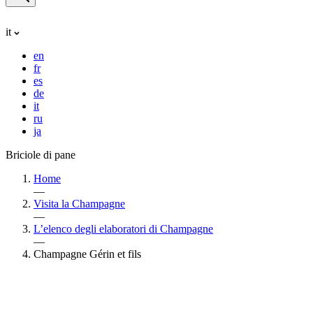
it
en
fr
es
de
it
ru
ja
Briciole di pane
Home
—
Visita la Champagne
—
L’elenco degli elaboratori di Champagne
—
Champagne Gérin et fils