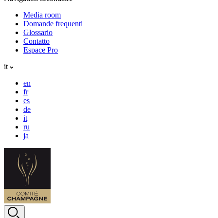
Media room
Domande frequenti
Glossario
Contatto
Espace Pro
it
en
fr
es
de
it
ru
ja