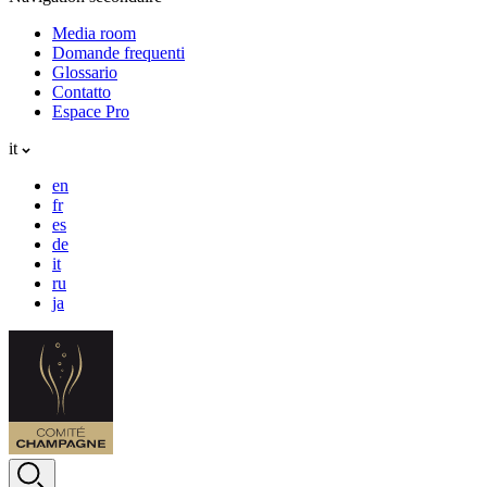
Media room
Domande frequenti
Glossario
Contatto
Espace Pro
it
en
fr
es
de
it
ru
ja