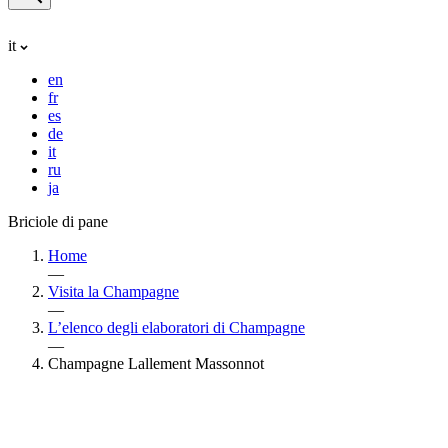
it
en
fr
es
de
it
ru
ja
Briciole di pane
Home
—
Visita la Champagne
—
L’elenco degli elaboratori di Champagne
—
Champagne Lallement Massonnot