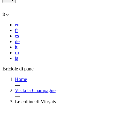
it
en
fr
es
de
it
ru
ja
Briciole di pane
Home
—
Visita la Champagne
—
Le colline di Vitryats