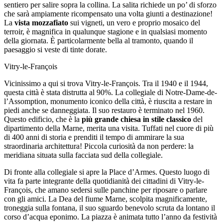
sentiero per salire sopra la collina. La salita richiede un po’ di sforzo
che sarà ampiamente ricompensato una volta giunti a destinazione!
La
vista mozzafiato
sui vigneti, un vero e proprio mosaico del
terroir, è magnifica in qualunque stagione e in qualsiasi momento
della giornata. È particolarmente bella al tramonto, quando il
paesaggio si veste di tinte dorate.
Vitry-le-François
Vicinissimo a qui si trova Vitry-le-François. Tra il 1940 e il 1944,
questa città è stata distrutta al 90%. La collegiale di Notre-Dame-de-
l’Assomption, monumento iconico della città, è riuscita a restare in
piedi anche se danneggiata. Il suo restauro è terminato nel 1960.
Questo edificio, che è la
più grande chiesa in stile classico
del
dipartimento della Marne, merita una visita. Tuffati nel cuore di più
di 400 anni di storia e prenditi il tempo di ammirare la sua
straordinaria architettura! Piccola curiosità da non perdere: la
meridiana situata sulla facciata sud della collegiale.
Di fronte alla collegiale si apre la Place d’Armes. Questo luogo di
vita fa parte integrante della quotidianità dei cittadini di Vitry-le-
François, che amano sedersi sulle panchine per riposare o parlare
con gli amici. La Dea del fiume Marne, scolpita magnificamente,
troneggia sulla fontana, il suo sguardo benevolo scruta da lontano il
corso d’acqua eponimo.
La piazza è animata tutto l’anno da festività