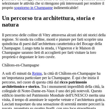
selezionare le attività che si ritengono più interessanti per rendere il
proprio
soggiorno in Champagne
indimenticabile!
Un percorso tra architettura, storia e
natura
Il percorso delle colline di Vitry attraversa alcuni dei siti storici della
regione. Si snoda tra colline, monti e pianure per farti scoprire una
quindicina di paesi dall’architettura caratteristica del Bocage della
Champagne. Lungo tutta la strada, i Vigneron e le Maison di
Champagne saranno lieti di accoglierti per farti visitare la loro
proprietà e degustare le loro cuvée.
Châlons-en-Champagne
A soli 45 minuti da
Reims
, la città di Châlons-en-Champagne ha
un’importanza particolare per la Champagne. È qui che inizia il
percorso, nel cuore di questa città dal
ricco
patrimonio
architettonico e storico.
Tra i monumenti imperdibili della città, la
collegiale di Notre-Dame-en-Vaux è uno dei più notevoli. Questo
edificio inserito nel Patrimonio Mondiale dell'UNESCO merita una
visita, il tempo di ammirare le superbe vetrate e l’architettura gotica.
Lasciati trasportare da una sensazione di serenità mentre percorri la
navata, progettata su quattro livelli, con una luce straordinaria.