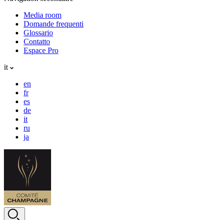
Media room
Domande frequenti
Glossario
Contatto
Espace Pro
it
en
fr
es
de
it
ru
ja