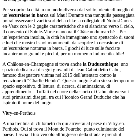
Per scoprire la città in un modo diverso dal solito, niente di meglio di
un’
escursione in barca
sul Mau! Durante una tranquilla passeggiata
potrai osservare i vari tesori della città: la collegiale di Notre-Dame-
en-Vaux con le 2 guglie caratteristiche che si slanciano verso il cielo,
il convento di Sainte-Marie o ancora il Château du marché... Per
un’esperienza insolita, la città ha immaginato uno spettacolo di suoni
e luci che mostra i suoi monumenti, da scoprire in occasione di
un’escursione notturna in barca. I giochi di luce sulle facciate
incanteranno grandi e piccini, per un momento indimenticabile!
A Châlons-en-Champagne si trova anche
la Duducothèque
, uno
spazio dedicato ai disegni giovanili di Jean Cabut detto Cabu,
famoso disegnatore vittima nel 2015 dell’attentato contro la
redazione di "Charlie Hebdo". Questo luogo è allo stesso tempo uno
spazio espositivo, di lettura, di ricerca, di animazione, di
apprendimento... Tuffati nel cuore della storia di Cabu attraverso i
suoi primissimi disegni, tra cui l’iconico Grand Duduche che ha
ispirato il nome del luogo.
Vitry-en-Perthois
A una trentina di chilometri da qui arriverai al paese di Vitry-en-
Perthois. Qui si trova il Mont de Fourche, punto culminante del
paese. Lascia il tuo veicolo all’ingresso della strada e prendi il