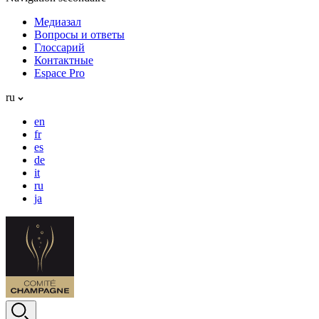
Медиазал
Вопросы и ответы
Глоссарий
Контактные
Espace Pro
ru
en
fr
es
de
it
ru
ja