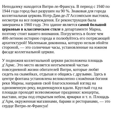
Неподалеку находится Витри-ле-Франсуа. В период с 1940 по
1944 года город был разрушен на 90 %. Знаковая для города
коллегиальная церковь Нотр-Дам-де-Л’Ассомпсьон выстояла,
несмотря на все повреждения. Ее реконструкция была
завершена в 1960 году. Это здание является
самой большой
церковью в классическом стиле
в департаменте Марна,
поэтому стоит вашего внимания. Погрузитесь в более чем
400-летнюю историю города и полюбуйтесь его потрясающей
архитектурой! Маленькая диковинка, которую нельзя обойти
стороной, — это солнечные часы, установленные на южном
фасаде коллегиальной церкви.
У подножия коллегиальной церкви расположена площадь
д’Армс. Это место является неотъемлемой частью
повседневной жизни обитателей Витри, которые любят
сидеть на скамейках, отдыхая и общаясь с друзьями. Здесь в
центре фонтана установлена великолепно сложённая богиня
реки Марны, направив свой благосклонный взгляд на
одноименную реку, виднеющуюся вдали.
Круглый год на
площади проходят всевозможные праздники: концерты,
выстави, игры под открытым небом, ярмарки и т. п. Площадь
д’Арм, окруженная магазинами, барами и ресторанами, — это
сердце Витри-ле-Франсуа!