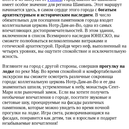
имеет особое значение для региона Шампань. Этот маршрут
начинается здесь, в самом сердце этого города с
богатым
архитектурным и историческим наследием
. В число
обязательных для посещения памятников города входит
коллегиальная церковь Нотр-Дам-ан-Во, одна из самых
впечатляющих достопримечательностей. В этом здании,
включенном в список Всемирного наследия ЮНЕСКО, вы
сможете полюбоваться великолепными витражами и
готической архитектурой. Пройдя через неф, выполненный на
четырех уровнях, вы ощутите спокойствие и исключительную
ясность.
Взгляните на город с другой стороны, совершив
прогулку на
лодке
по реке Мау. Во время спокойной и комфортабельной
экскурсии вы сможете осмотреть различные сокровища
города: коллегиальную церковь Нотр-Дам-ан-Во и ее два
знаменитых шпиля, устремленные к небу, монастырь Сент-
Мари или рыночный замок. Если вы хотите получить
необычные впечатления о городе, посетите звуковые и
световые шоу, проецируемые на фасады различных
памятников, которые можно увидеть во время ночной
прогулки на лодке. Игра света, разворачивающаяся на
фасадах, понравится как детям, так и взрослым и подарит
незабываемые впечатления!