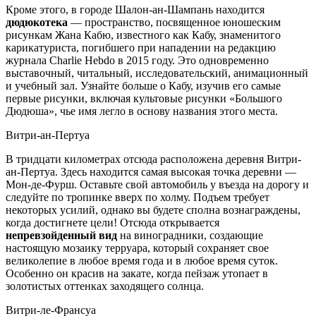
Кроме этого, в городе Шалон-ан-Шампань находится
дюдюкотека
— пространство, посвященное юношеским
рисункам Жана Кабю, известного как Кабу, знаменитого
карикатуриста, погибшего при нападении на редакцию
журнала Charlie Hebdo в 2015 году. Это одновременно
выставочный, читальный, исследовательский, анимационный
и учебный зал. Узнайте больше о Кабу, изучив его самые
первые рисунки, включая культовые рисунки «Большого
Дюдюша», чье имя легло в основу названия этого места.
Витри-ан-Пертуа
В тридцати километрах отсюда расположена деревня Витри-
ан-Пертуа. Здесь находится самая высокая точка деревни —
Мон-де-Фурш. Оставьте свой автомобиль у въезда на дорогу и
следуйте по тропинке вверх по холму. Подъем требует
некоторых усилий, однако вы будете сполна вознаграждены,
когда достигнете цели! Отсюда открывается
непревзойденный вид
на виноградники, создающие
настоящую мозаику терруара, который сохраняет свое
великолепие в любое время года и в любое время суток.
Особенно он красив на закате, когда пейзаж утопает в
золотистых оттенках заходящего солнца.
Витри-ле-Франсуа