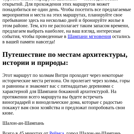
открытий. Для прохождения этих маршрутов может
понадобиться не один день. Чтобы посетить все предлагаемые
мероприятия и места на этих маршрутах, планируйте свое
пребывание здесь на несколько дней и бронируйте жилье в
этом районе. Тем, кто не располагает таким запасом времени,
предлагаем выбрать наиболее, на ваш взгляд, интересные
события, чтобы проведенные в
Шампани мгновения
остались
в вашей памяти навсегда!
Путешествие по местам архитектуры,
истории и природы:
Этот маршрут по холмам Витри проходит через некоторые
исторические места региона. Он пролегает через холмы, горы
и равнины и знакомит вас с пятнадцатью деревнями с
характерной для Шампани бокажной архитектурой. На
протяжении всего маршрута вы будете встречать
виноградарей и винодельческие дома, которые с радостью
покажут вам свои хозяйства и предложат попробовать свои
кюве.
Шалон-ан-Шампань
Всего в 45 минутах от
Реймса
, город Шалон-ан-Шампань