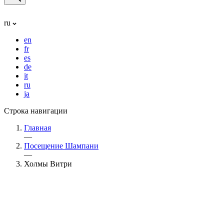
ru
en
fr
es
de
it
ru
ja
Строка навигации
Главная
—
Посещение Шампани
—
Холмы Витри