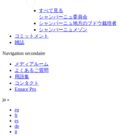
すべて見る
シャンパーニュ委員会
シャンパーニュ地方のブドウ栽培者
シャンパーニュメゾン
コミットメント
雑誌
Navigation secondaire
メディアルーム
よくあるご質問
用語集
コンタクト
Espace Pro
ja
en
fr
es
de
it