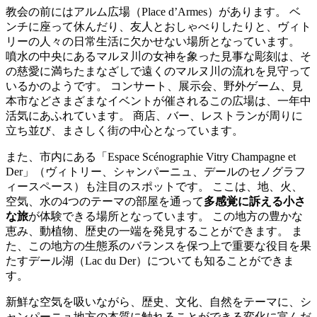
教会の前にはアルム広場（Place d’Armes）があります。 ベ
ンチに座って休んだり、友人とおしゃべりしたりと、ヴィト
リーの人々の日常生活に欠かせない場所となっています。
噴水の中央にあるマルヌ川の女神を象った見事な彫刻は、そ
の慈愛に満ちたまなざしで遠くのマルヌ川の流れを見守って
いるかのようです。
コンサート、展示会、野外ゲーム、見
本市などさまざまなイベントが催されるこの広場は、一年中
活気にあふれています。 商店、バー、レストランが周りに
立ち並び、まさしく街の中心となっています。
また、市内にある「Espace Scénographie Vitry Champagne et
Der」（ヴィトリー、シャンパーニュ、デールのセノグラフ
ィースペース）も注目のスポットです。 ここは、地、火、
空気、水の4つのテーマの部屋を通って
多感覚に訴える小さ
な旅
が体験できる場所となっています。 この地方の豊かな
恵み、動植物、歴史の一端を発見することができます。 ま
た、この地方の生態系のバランスを保つ上で重要な役目を果
たすデール湖（Lac du Der）についても知ることができま
す。
新鮮な空気を吸いながら、歴史、文化、自然をテーマに、シ
ャンパーニュ地方の本質に触れることができる変化に富んだ