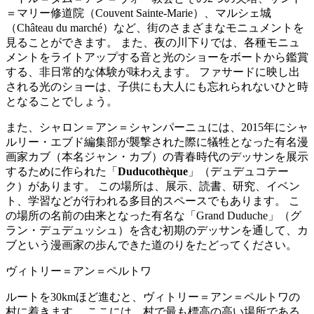
＝マリー修道院（Couvent Sainte-Marie）、マルシェ城
（Château du marché）など、街のさまざまなモニュメントを
見ることができます。 また、夜の川下りでは、各種モニュ
メントをライトアップする音と光のショーをボートから鑑賞
する、非日常的な体験が味わえます。 ファサードに映し出
される光のショーは、子供にも大人にも忘れられないひと時
となることでしょう。
また、シャロン＝アン＝シャンパーニュには、2015年にシャ
ルリー・エブド編集部が襲撃された際に犠牲となった有名漫
画家カブ（本名ジャン・カブ）の青春時代のデッサンを展示
するために作られた「
Duducothèque
」（デュデュコテー
ク）があります。 この場所は、展示、読書、研究、イベン
ト、学習などが行われる多目的スペースでもあります。 こ
の場所の名前の由来となった有名な「Grand Duduche」（グ
ラン・デュデュッシュ）を含む初期のデッサンを通して、カ
ブという漫画家の歩んできた道のりをたどってください。
ヴィトリー＝アン＝ペルトワ
ルートを30kmほど進むと、ヴィトリー＝アン＝ペルトワの
村に着きます。 ここには、村で最も標高の高い場所である