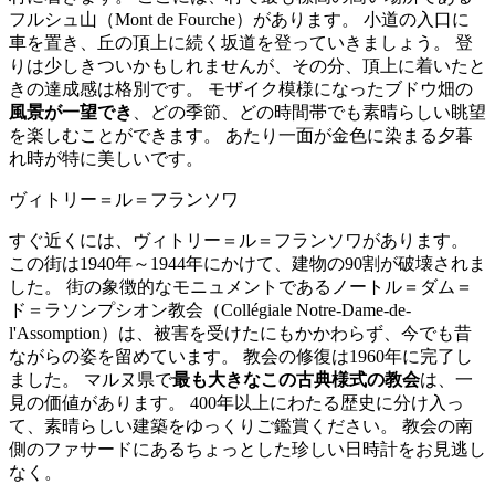
フルシュ山（Mont de Fourche）があります。 小道の入口に
車を置き、丘の頂上に続く坂道を登っていきましょう。 登
りは少しきついかもしれませんが、その分、頂上に着いたと
きの達成感は格別です。 モザイク模様になったブドウ畑の
風景が一望でき
、どの季節、どの時間帯でも素晴らしい眺望
を楽しむことができます。 あたり一面が金色に染まる夕暮
れ時が特に美しいです。
ヴィトリー＝ル＝フランソワ
すぐ近くには、ヴィトリー＝ル＝フランソワがあります。
この街は1940年～1944年にかけて、建物の90割が破壊されま
した。 街の象徴的なモニュメントであるノートル＝ダム＝
ド＝ラソンプシオン教会（Collégiale Notre-Dame-de-
l'Assomption）は、被害を受けたにもかかわらず、今でも昔
ながらの姿を留めています。 教会の修復は1960年に完了し
ました。 マルヌ県で
最も大きなこの古典様式の教会
は、一
見の価値があります。 400年以上にわたる歴史に分け入っ
て、素晴らしい建築をゆっくりご鑑賞ください。 教会の南
側のファサードにあるちょっとした珍しい日時計をお見逃し
なく。