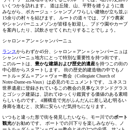
いくつかを訪れます。 道は丘陵、山、平野を縫うように進
みながら、ボカージュ・シャンプノワらしい建物が立ち並ぶ
15余りの村々を結びます。 ルートの道々では、ブドウ農家
やシャンパーニュメゾンが皆様を歓迎し、ブドウ園やカーブ
を案内したり、試飲させてくれたりすることでしょう。
シャロン＝アン＝シャンパーニュ
ランス
からわずか45分、シャロン＝アン＝シャンパーニュは
シャンパーニュ地方にとって特別な重要性を持つ街です。
このルートは、
豊かな建築および歴史的遺産
を持つこの街の
中心部からスタートします。 街の歴史的建造物の中でもノ
ートル＝ダム＝アン＝ヴォー教会（Collegiate Church of
Notre-Dame-en-Vaux）は必見のモニュメントです。 ユネスコ
世界遺産に登録されているこの教会の見事なステンドグラス
とゴシック建築は、訪れてゆっくり鑑賞する価値のある素晴
らしいものです。 4層構造で光がふんだんに差し込む明るい
身廊を進むと、次第に安らいだ気持ちになります。
いつもと違った形で街を発見したいなら、モー川での
ボート
観光
がお勧めです。 ボートでの川下りを楽しみながら、ノ
ートル＝ダム＝アン＝ヴォー教会とその2つの尖塔、サント