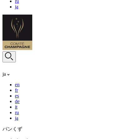
ru
ja
ja
en
fr
es
de
it
ru
ja
パンくず