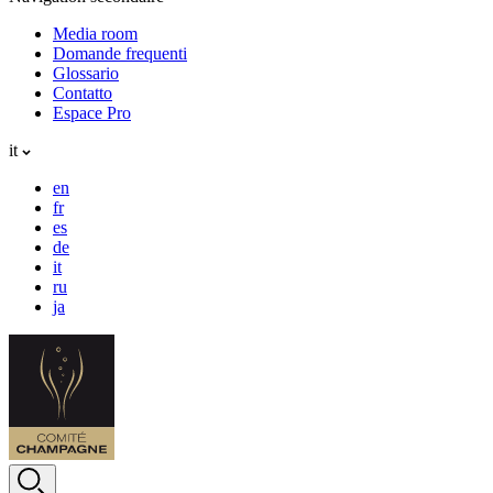
Media room
Domande frequenti
Glossario
Contatto
Espace Pro
it
en
fr
es
de
it
ru
ja