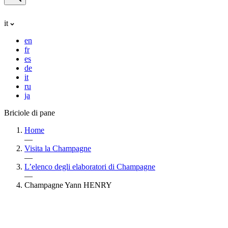
it
en
fr
es
de
it
ru
ja
Briciole di pane
Home
—
Visita la Champagne
—
L’elenco degli elaboratori di Champagne
—
Champagne Yann HENRY