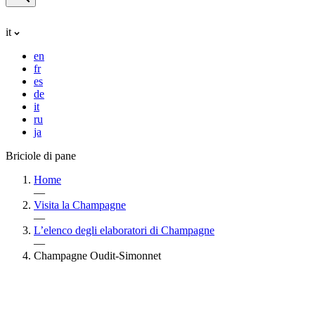
it
en
fr
es
de
it
ru
ja
Briciole di pane
Home
—
Visita la Champagne
—
L’elenco degli elaboratori di Champagne
—
Champagne Oudit-Simonnet