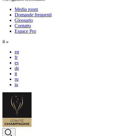
Media room
Domande frequenti
Glossario
Contatto
Espace Pro
it
en
fr
es
de
it
ru
ja