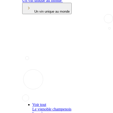
Un vin unique au monde
Un vin unique au monde
Voir tout
Le vignoble champenois