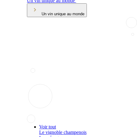
Un vin unique au monde
Un vin unique au monde
Voir tout
Le vignoble champenois