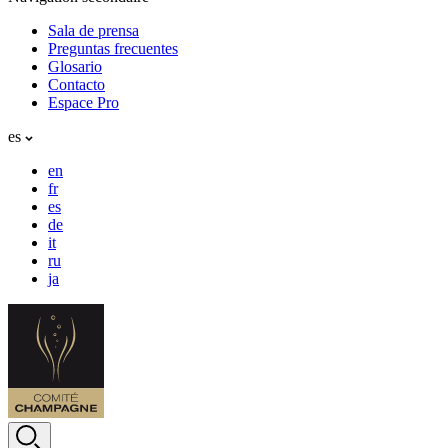
Sala de prensa
Preguntas frecuentes
Glosario
Contacto
Espace Pro
es
en
fr
es
de
it
ru
ja