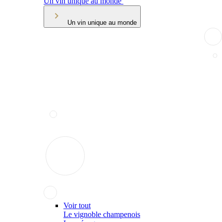
Un vin unique au monde
Un vin unique au monde
Voir tout
Le vignoble champenois