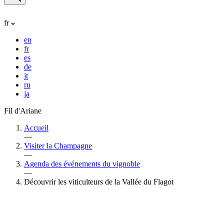
fr
en
fr
es
de
it
ru
ja
Fil d'Ariane
Accueil
—
Visiter la Champagne
—
Agenda des événements du vignoble
—
Découvrir les viticulteurs de la Vallée du Flagot