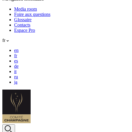
Media room
Foire aux questions
Glossaire
Contacts
Espace Pro
fr
en
fr
es
de
it
ru
ja