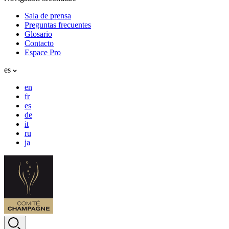
Sala de prensa
Preguntas frecuentes
Glosario
Contacto
Espace Pro
es
en
fr
es
de
it
ru
ja