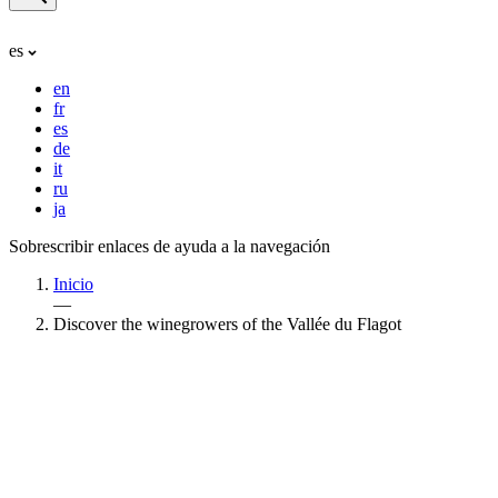
es
en
fr
es
de
it
ru
ja
Sobrescribir enlaces de ayuda a la navegación
Inicio
—
Discover the winegrowers of the Vallée du Flagot