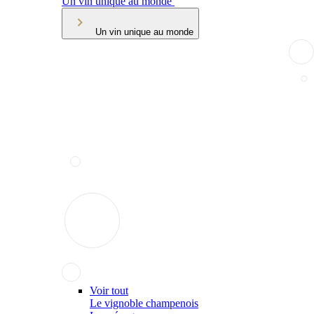
Un vin unique au monde
Un vin unique au monde
Voir tout
Le vignoble champenois