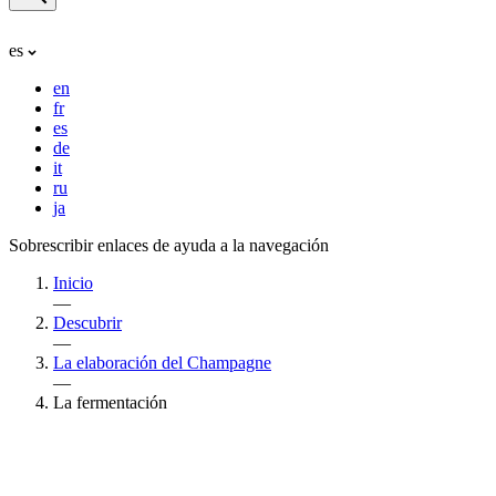
es
en
fr
es
de
it
ru
ja
Sobrescribir enlaces de ayuda a la navegación
Inicio
—
Descubrir
—
La elaboración del Champagne
—
La fermentación