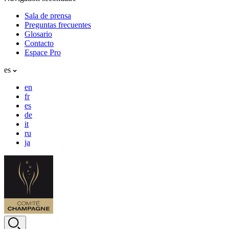
Sala de prensa
Preguntas frecuentes
Glosario
Contacto
Espace Pro
es
en
fr
es
de
it
ru
ja