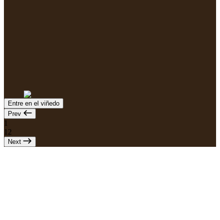
Entre en el viñedo
Prev
1
12
Next