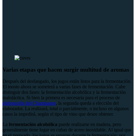
Varias etapas que hacen surgir multitud de aromas
Después del desfangado, los jugos están listos para la fermentación.
El mosto ahora se someterá a varias fases de fermentación. Cabe
distinguir dos fases: la fermentación alcohólica y la fermentación
maloláctica. Si bien la primera es necesaria para el proceso de
elaboración del Champagne
, la segunda queda a elección del
elaborador. La realizará, total o parcialmente, o incluso en algunos
casos la impedirá, según el tipo de vino que desee obtener.
La
fermentación alcohólica
puede realizarse en madera, pero
generalmente tiene lugar en cubas de acero inoxidable. Al igual que
en el prensado, los jugos se separan durante la fermentación: por