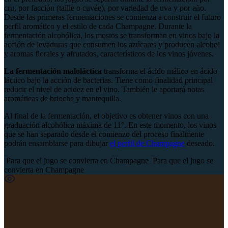
cru
, por facción (taille o cuvée), por variedad de uva y por año.
Desde las primeras fermentaciones se comienza a construir el futuro
perfil aromático y el estilo de cada Champagne. Durante la
fermentación alcohólica, los
mostos
se transforman en vinos bajo la
acción de levaduras que consumen los azúcares y producen alcohol
y aromas florales y afrutados, característicos de los vinos jóvenes.
La fermentación maloláctica
transforma el ácido málico en ácido
láctico bajo la acción de bacterias. Tiene como finalidad principal
reducir el nivel de acidez en el vino. También le aportará notas
aromáticas de brioche y mantequilla.
Al final de la fermentación, el objetivo es obtener vinos con una
graduación alcohólica máxima de 11°. En este momento, los vinos
que se han separado desde el comienzo del proceso finalmente
podrán ensamblarse para dibujar
el perfil de Champagne
deseado.
Para que el jugo se convierta en Champagne
Para que el jugo se
convierta en Champagne