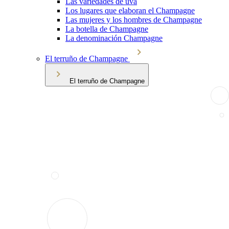
Las variedades de uva
Los lugares que elaboran el Champagne
Las mujeres y los hombres de Champagne
La botella de Champagne
La denominación Champagne
El terruño de Champagne
El terruño de Champagne