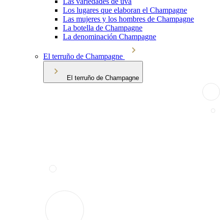
Las variedades de uva
Los lugares que elaboran el Champagne
Las mujeres y los hombres de Champagne
La botella de Champagne
La denominación Champagne
El terruño de Champagne
El terruño de Champagne